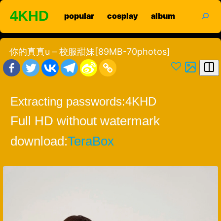
Skip
search
4KHD
popular
cosplay
album
to
content
你的真真u – 校服甜妹[89MB-70photos]
Extracting passwords:
4KHD
Full HD without watermark
download:
TeraBox