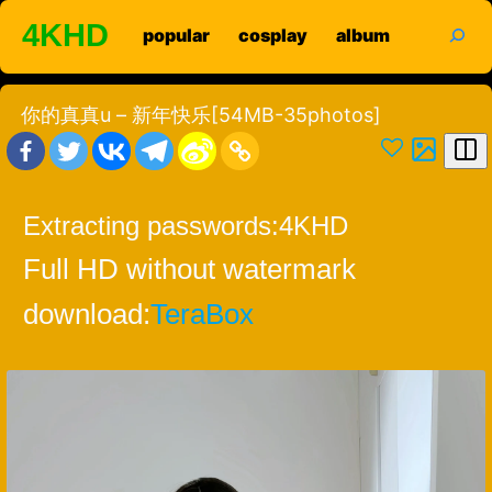
Skip
search
4KHD
popular
cosplay
album
to
content
你的真真u – 新年快乐[54MB-35photos]
Extracting passwords:
4KHD
Full HD without watermark
download:
TeraBox