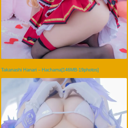
Takanashi Hanari – Hachama[146MB-19photos]