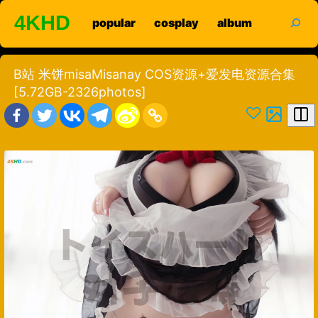
Skip
search
4KHD
popular
cosplay
album
to
content
B站 米饼misaMisanay COS资源+爱发电资源合集
[5.72GB-2326photos]