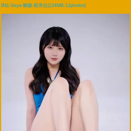
B站-Seya-狮砸-斯库拉[124MB-12photos]