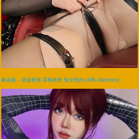
麻花酱 – 碧蓝航线 雷根斯堡 兔女郎[611MB-34photos]