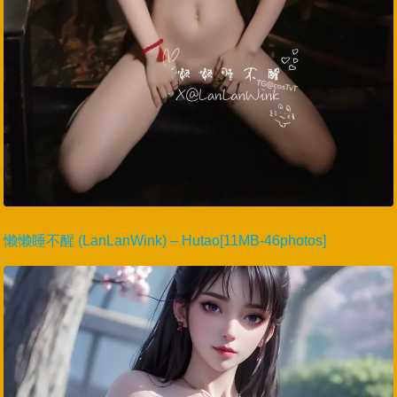
懒懒睡不醒 (LanLanWink) – Hutao[11MB-46photos]