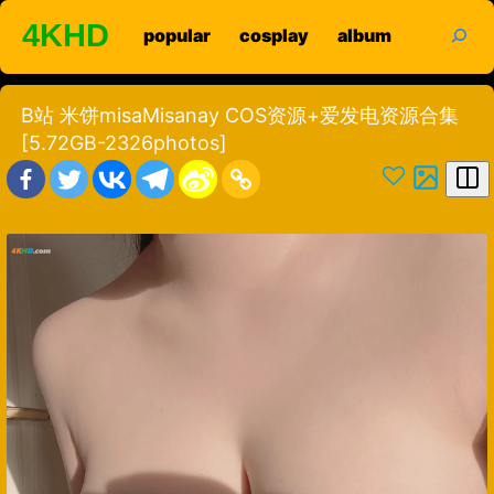
Skip
search
4KHD
popular
cosplay
album
to
content
B站 米饼misaMisanay COS资源+爱发电资源合集
[5.72GB-2326photos]