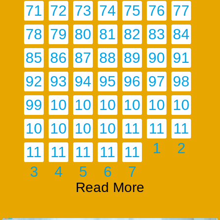
71
72
73
74
75
76
77
78
79
80
81
82
83
84
85
86
87
88
89
90
91
92
93
94
95
96
97
98
99
10
10
10
10
10
10
0
1
2
3
4
5
10
10
10
10
11
11
11
6
7
8
9
0
1
2
11
11
11
11
11
3
4
5
6
7
Read More