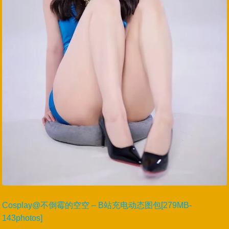
Cosplay@不倒霉的空空 – B站充电动态图包[279MB-
143photos]