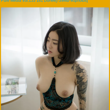
Pure Media Vol.133 181 Dohee[739MB-90photos]