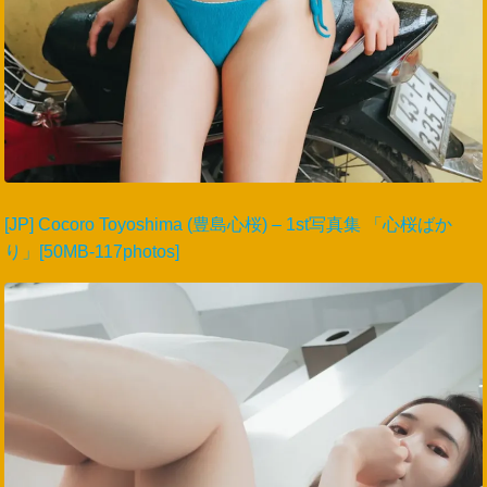
[JP] Cocoro Toyoshima (豊島心桜) – 1st写真集 「心桜ばか
り」[50MB-117photos]