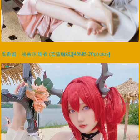
瓜希酱 – 埃吉尔 睡衣 (碧蓝航线)[46MB-20photos]