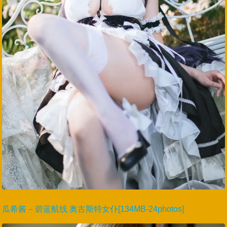
瓜希酱 – 碧蓝航线 奥古斯特女仆[134MB-24photos]