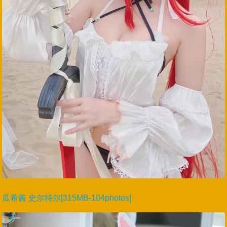
瓜希酱 史尔特尔[315MB-104photos]