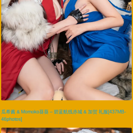
瓜希酱 & Momoko葵葵 – 碧蓝航线赤城 & 加贺 礼服[437MB-
46photos]