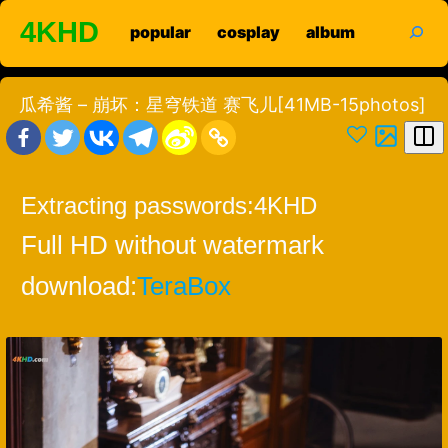
Skip
search
4KHD
popular
cosplay
album
to
content
瓜希酱 – 崩坏：星穹铁道 赛飞儿[41MB-15photos]
Extracting passwords:
4KHD
Full HD without watermark
download:
TeraBox