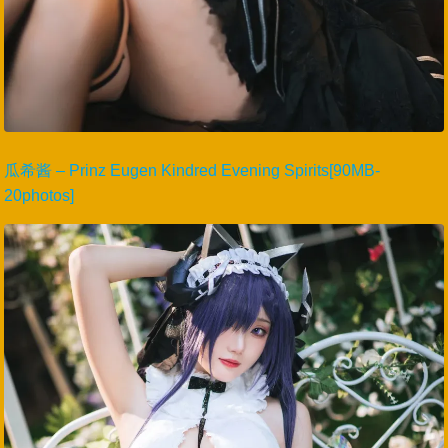
瓜希酱 – Prinz Eugen Kindred Evening Spirits[90MB-
20photos]