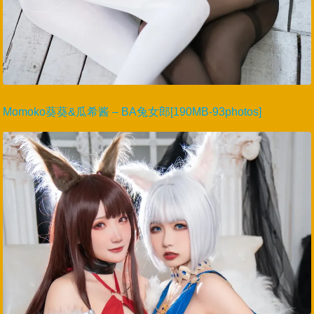
Momoko葵葵&瓜希酱 – BA兔女郎[190MB-93photos]