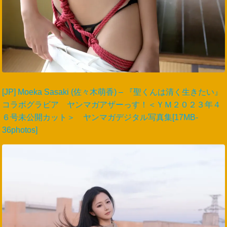
[JP] Moeka Sasaki (佐々木萌香) – 『聖くんは清く生きたい』
コラボグラビア ヤンマガアザーっす！＜ＹＭ２０２３年４
６号未公開カット＞ ヤンマガデジタル写真集[17MB-
36photos]