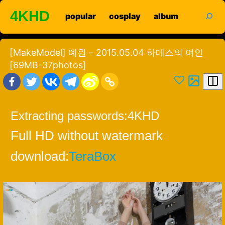
Skip
search
4KHD
popular
cosplay
album
to
content
[MakeModel] 예원 – 2015.05.04 하데스의 여인
[69MB-37photos]
Extracting passwords:
4KHD
Full HD without watermark
download:
TeraBox