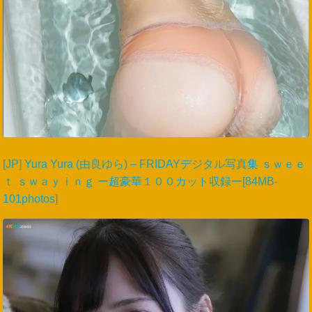
[JP] Yura Yura (由良ゆら) – FRIDAYデジタル写真集 ｓｗｅｅ
ｔ ｓｗａｙｉｎｇ ー超豪華１００カット収録ー[84MB-
101photos]