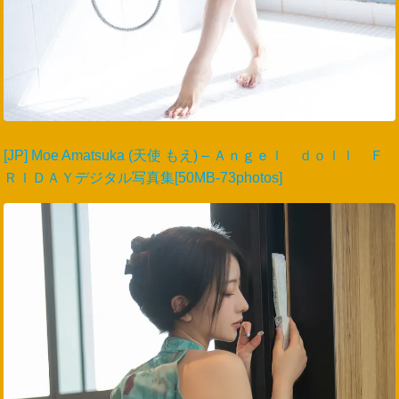
[JP] Moe Amatsuka (天使 もえ) – Ａｎｇｅｌ ｄｏｌｌ Ｆ
ＲＩＤＡＹデジタル写真集[50MB-73photos]