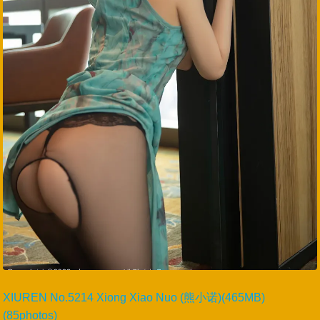
XIUREN No.5214 Xiong Xiao Nuo (熊小诺)(465MB)
(85photos)