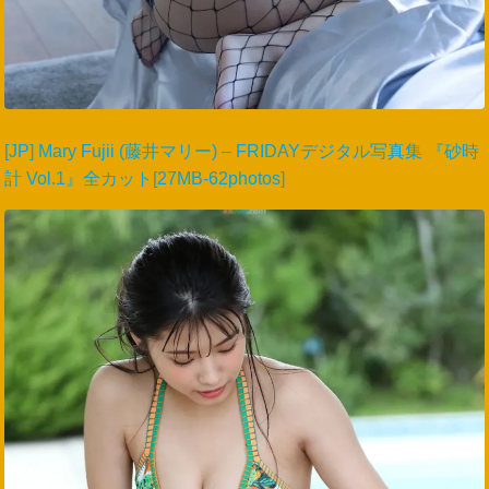
[JP] Mary Fujii (藤井マリー) – FRIDAYデジタル写真集 『砂時
計 Vol.1』全カット[27MB-62photos]