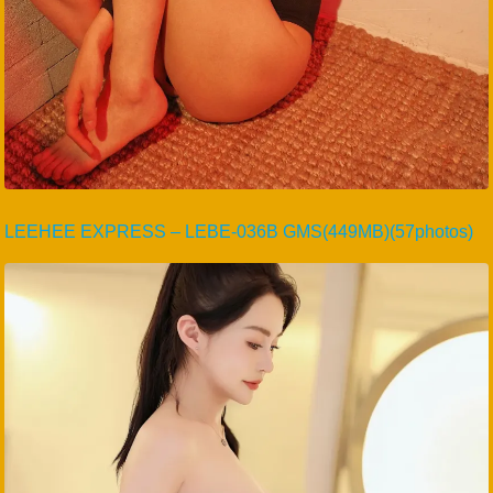
LEEHEE EXPRESS – LEBE-036B GMS(449MB)(57photos)