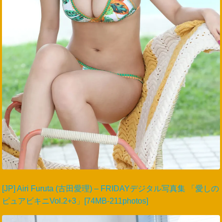
[JP] Airi Furuta (古田愛理) – FRIDAYデジタル写真集 「愛しの
ピュアビキニVol.2+3」[74MB-211photos]