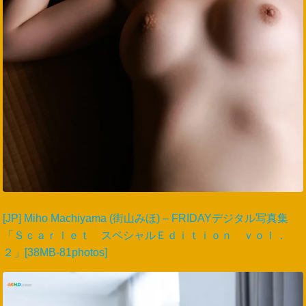
[JP] Miho Machiyama (街山みほ) – FRIDAYデジタル写真集
「Ｓｃａｒｌｅｔ スペシャルＥｄｉｔｉｏｎ ｖｏｌ．
２」[38MB-81photos]