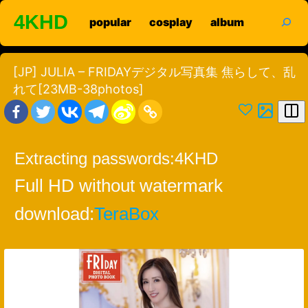
Skip
search
4KHD
popular
cosplay
album
to
content
[JP] JULIA – FRIDAYデジタル写真集 焦らして、乱
れて[23MB-38photos]
Extracting passwords:
4KHD
Full HD without watermark
download:
TeraBox