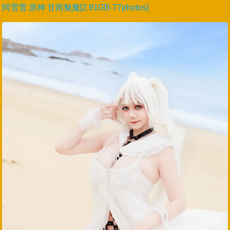
阿雪雪 原神 甘雨魅魔[2.91GB-77photos]