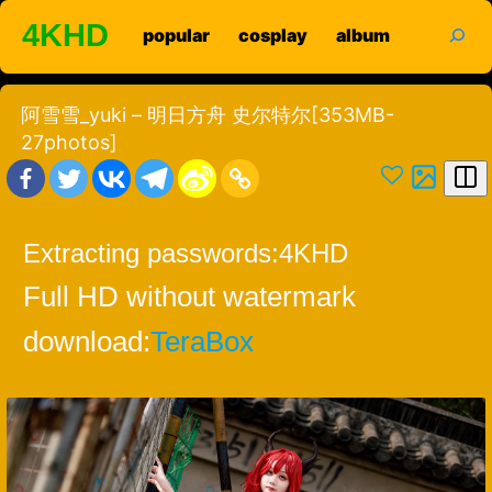
Skip
search
4KHD
popular
cosplay
album
to
content
阿雪雪_yuki – 明日方舟 史尔特尔[353MB-
27photos]
Extracting passwords:
4KHD
Full HD without watermark
download:
TeraBox