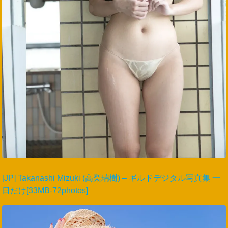
[JP] Takanashi Mizuki (高梨瑞樹) – ギルドデジタル写真集 一
日だけ[33MB-72photos]