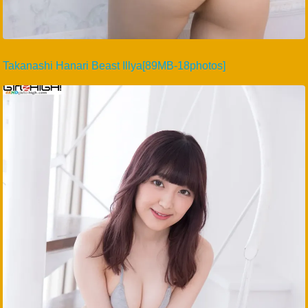
Takanashi Hanari Beast Illya[89MB-18photos]