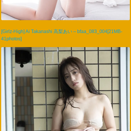
[Girlz-High] Ai Takanashi 高梨あい – bfaa_083_004[21MB-
41photos]