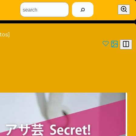
search
os]