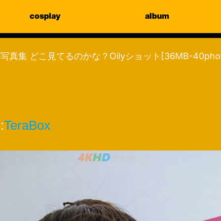
cosplay
album
デジタル写真集 どこ見てるのかな？Oilyショット[36MB-40phot
:
TeraBox