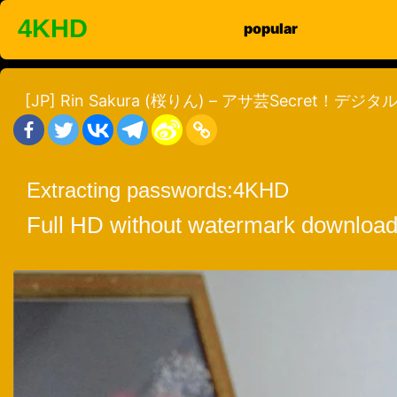
Skip
4KHD
popular
to
content
[JP] Rin Sakura (桜りん) – アサ芸Secret！
Extracting passwords:
4KHD
Full HD without watermark download