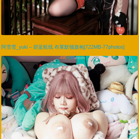
阿雪雪_yuki – 碧蓝航线 布莱默顿旗袍[722MB-77photos]