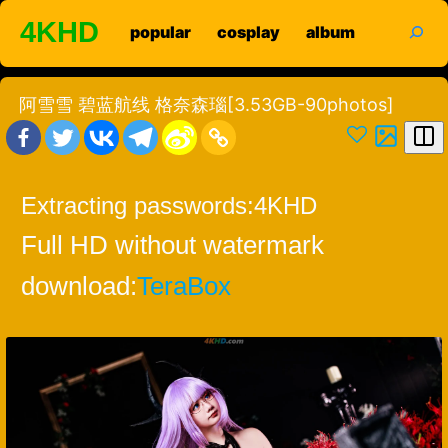
Skip
search
4KHD
popular
cosplay
album
to
content
阿雪雪 碧蓝航线 格奈森瑙[3.53GB-90photos]
Extracting passwords:
4KHD
Full HD without watermark
download:
TeraBox